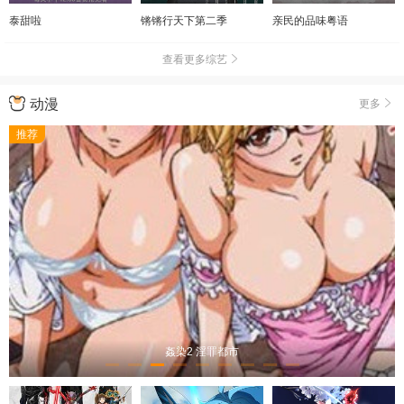
泰甜啦
锵锵行天下第二季
亲民的品味粤语
查看更多综艺
动漫
更多
推荐
姦染2 淫罪都市