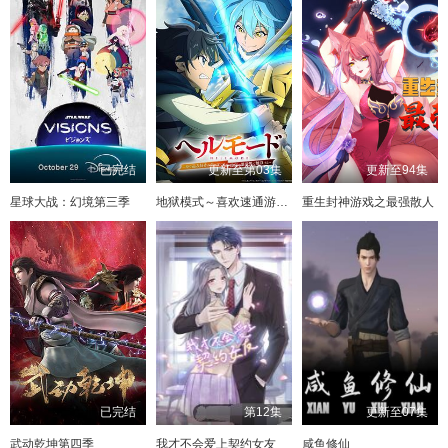
已完结
更新至第03集
更新至94集
星球大战：幻境第三季
地狱模式～喜欢速通游戏的玩家在废设定异世界无双～第二季
重生封神游戏之最强散人
已完结
第12集
更新至07集
武动乾坤第四季
我才不会爱上契约女友
咸鱼修仙