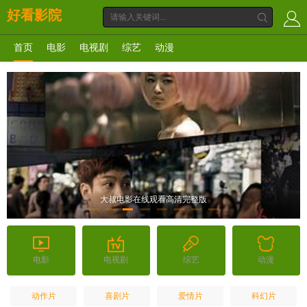
好看影院
首页
电影
电视剧
综艺
动漫
大叔电影在线观看高清完整版
电影
电视剧
综艺
动漫
动作片
喜剧片
爱情片
科幻片