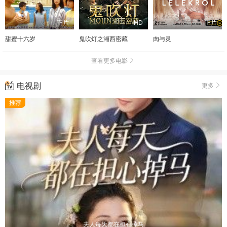
正片
HD
正片
甜蜜十六岁
鬼吹灯之湘西密藏
肉与灵
查看更多电影
电视剧
更多
推荐
夫人每天都在担心掉马