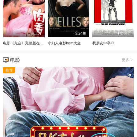
正片
全24集
HD国语
电影《亢奋》完整版在线观看
小妇人电影bgm大全
我朋友中字ID
电影
更多
推荐