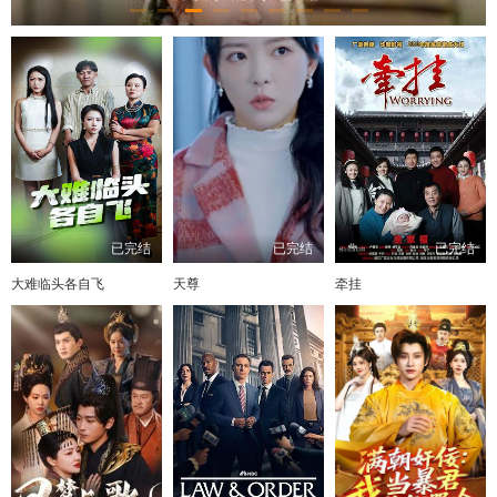
已完结
已完结
已完结
大难临头各自飞
天尊
牵挂