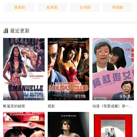
香港剧
欧美剧
台湾剧
韩国剧
最近更新
正片
全13集
全40集
帐篷里的秘密
观影
动漫《母爱成瘾》第一季全集观看下