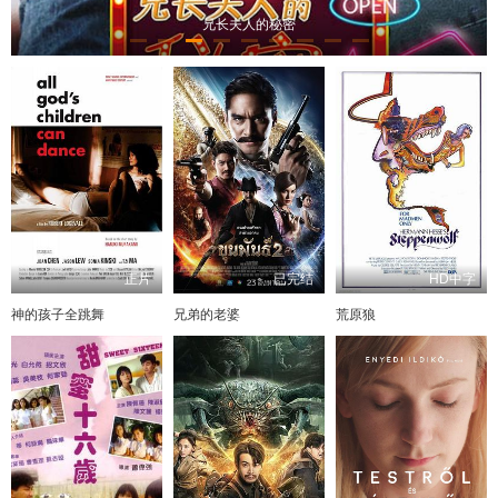
兄长夫人的秘密
正片
已完结
HD中字
神的孩子全跳舞
兄弟的老婆
荒原狼