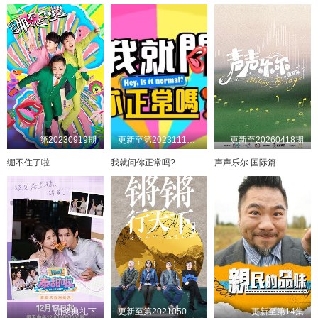
第20230919期
更新至第20231116期
更新至20260418期
绷不住了啦
我就问你正常吗?
声声乐尔 国际篇
颁奖典礼下
更新至第20210508期完结
更新至第14集