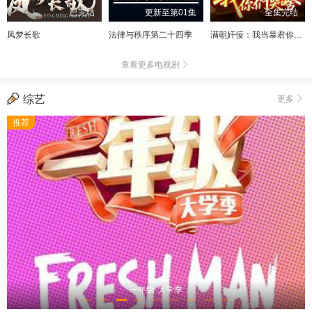
已完结
更新至第01集
全集完结
凤梦长歌
法律与秩序第二十四季
满朝奸佞：我当暴君你们哭啥
查看更多电视剧
综艺
更多
推荐
一年级·大学季